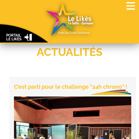
PORTAIL
LE LIKÈS
ACTUALITÉS
C’est parti pour le challenge "24h chrono" !