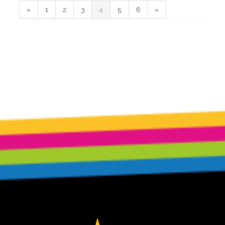
«
1
2
3
4
5
6
»